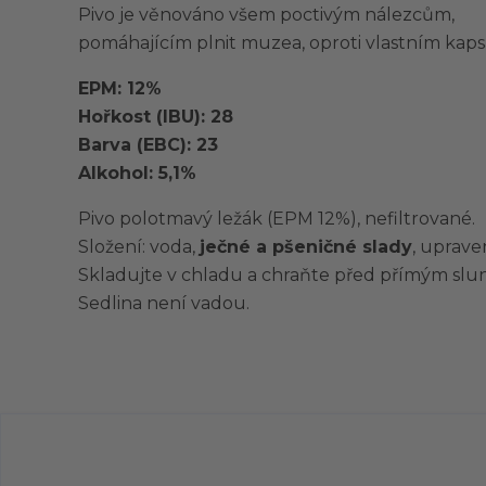
Pivo je věnováno všem poctivým nálezcům,
pomáhajícím plnit muzea, oproti vlastním kap
EPM: 12%
Hořkost (IBU): 28
Barva (EBC): 23
Alkohol: 5,1%
Pivo polotmavý ležák (EPM 12%), nefiltrované.
Složení: voda,
ječné a pšeničné slady
, uprave
Skladujte v chladu a chraňte před přímým slu
Sedlina není vadou.
Původ zboží