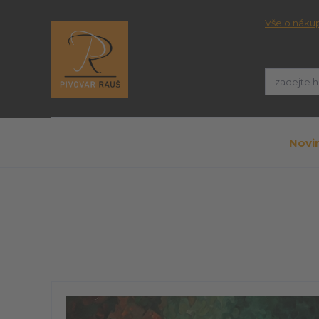
Vše o náku
Novi