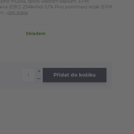
plnit muzea, oproti vlastním kapsám. EPM:
rva (EBC): 23Alkohol: 5,1% Pivo polotmavý ležák (EPM
n...
celý popis
Skladem
Přidat do košíku