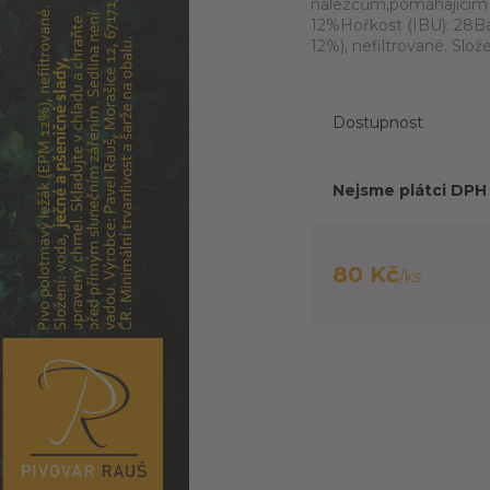
nálezcům,pomáhajícím 
12%Hořkost (IBU): 28Ba
12%), nefiltrované. Slože
Dostupnost
Nejsme plátci DPH
80 Kč
/
ks