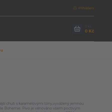
Přihlášení
0
ks
0 Kč
pu
ější chuti s karamelovými tóny,vyvážený jemnou
le Bohemie. Pivo je věnováno všem poctivým