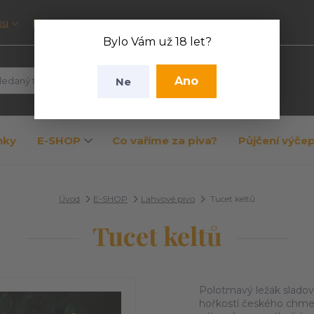
pu
Kontakty
Bylo Vám už 18 let?
Ano
Ne
Hledat
nky
E-SHOP
Co vaříme za piva?
Půjčení výče
Úvod
E-SHOP
Lahvové pivo
Tucet keltů
Tucet keltů
Polotmavý ležák sladov
hořkostí českého chme