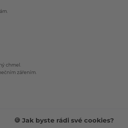
sám.
ný chmel.
nečním zářením.
🍪 Jak byste rádi své cookies?