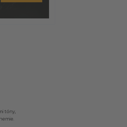
i tóny,
hemie.