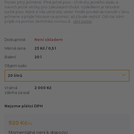
Porter plný ječmene Plně ječné pivo - tři druhy ječného sladu a
navrch ječné vločky pro zakulacení chutě. Výsledkem je lahodné
suché pivo, které si Vás udrží celý večer. Podle pověsti se narodil v lánu
ječmene a přijde Moravě na pomoc, až jí bude nejhůř. Od nás Vám
přijde na pomoc Ječmínků rovnou d...
celý popis
Dostupnost
Není skladem
Měrná cena
23 Kč / 0,5 l
Balení
20 l
Objem sudu
Vratná
2 000 Kč
záloha za sud
Nejsme plátci DPH
920 Kč
/
ks
Momentálně není k dispozici