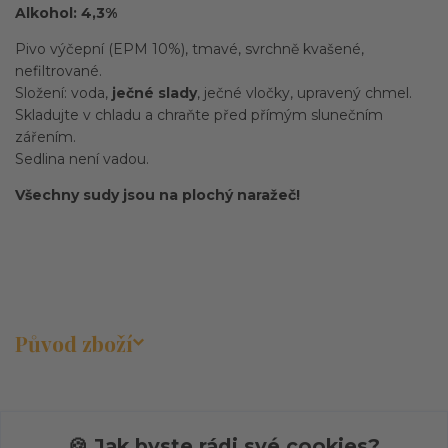
Alkohol: 4,3%
Pivo výčepní (EPM 10%), tmavé, svrchně kvašené,
nefiltrované.
Složení: voda,
ječné slady
, ječné vločky, upravený chmel.
Skladujte v chladu a chraňte před přímým slunečním
zářením.
Sedlina není vadou.
Všechny sudy jsou na plochý naražeč!
Původ zboží
🍪 Jak byste rádi své cookies?