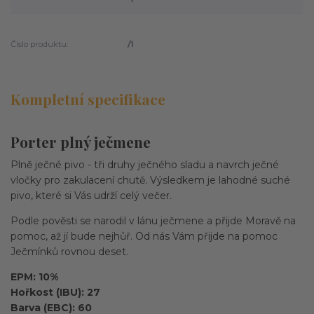
Číslo produktu:
/1
Kompletní specifikace
Porter plný ječmene
Plně ječné pivo - tři druhy ječného sladu a navrch ječné
vločky pro zakulacení chutě. Výsledkem je lahodné suché
pivo, které si Vás udrží celý večer.
Podle pověsti se narodil v lánu ječmene a přijde Moravě na
pomoc, až jí bude nejhůř. Od nás Vám přijde na pomoc
Ječmínků rovnou deset.
EPM: 10%
Hořkost (IBU): 27
Barva (EBC): 60