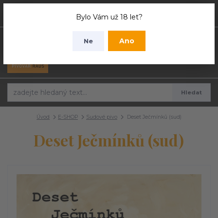
0
ks
Bylo Vám už 18 let?
0 Kč
Ano
Ne
Menu
Hledat
Úvod
E-SHOP
Sudové pivo
Deset Ječmínků (sud)
Deset Ječmínků (sud)