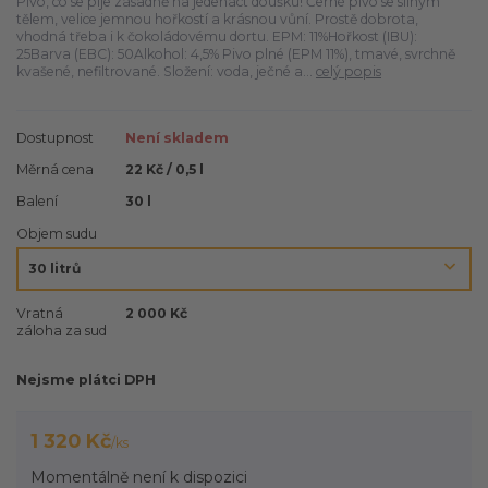
Pivo, co se pije zásadně na jedenáct doušků! Černé pivo se silným
tělem, velice jemnou hořkostí a krásnou vůní. Prostě dobrota,
vhodná třeba i k čokoládovému dortu. EPM: 11%Hořkost (IBU):
25Barva (EBC): 50Alkohol: 4,5% Pivo plné (EPM 11%), tmavé, svrchně
kvašené, nefiltrované. Složení: voda, ječné a...
celý popis
Dostupnost
Není skladem
Měrná cena
22 Kč / 0,5 l
Balení
30 l
Objem sudu
Vratná
2 000 Kč
záloha za sud
Nejsme plátci DPH
1 320 Kč
/
ks
Momentálně není k dispozici