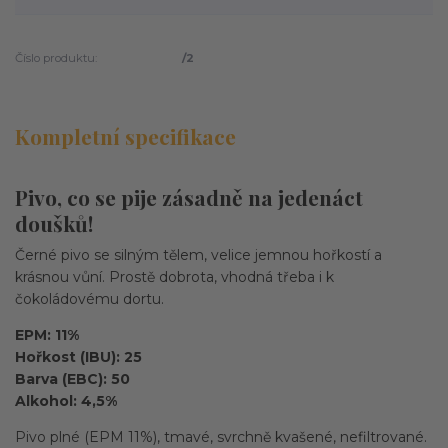
Číslo produktu:
/2
Kompletní specifikace
Pivo, co se pije zásadně na jedenáct
doušků!
Černé pivo se silným tělem, velice jemnou hořkostí a
krásnou vůní. Prostě dobrota, vhodná třeba i k
čokoládovému dortu.
EPM: 11%
Hořkost (IBU): 25
Barva (EBC): 50
Alkohol: 4,5%
Pivo plné (EPM 11%), tmavé, svrchně kvašené, nefiltrované.