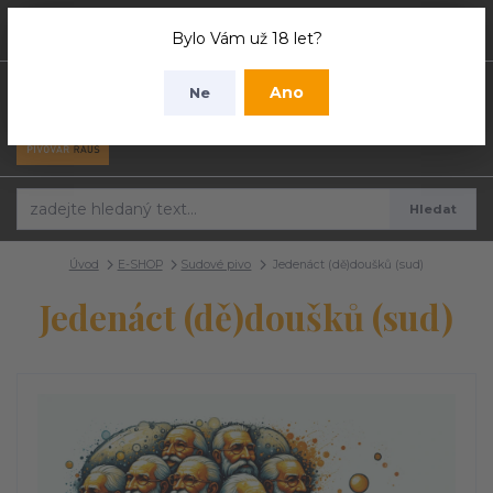
0
ks
Bylo Vám už 18 let?
0 Kč
Ano
Ne
Menu
Hledat
Úvod
E-SHOP
Sudové pivo
Jedenáct (dě)doušků (sud)
Jedenáct (dě)doušků (sud)