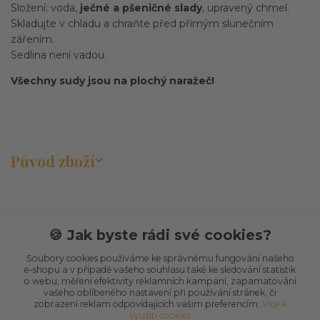
Složení: voda,
ječné a pšeničné slady
, upravený chmel.
Skladujte v chladu a chraňte před přímým slunečním
zářením.
Sedlina není vadou.
Všechny sudy jsou na plochý naražeč!
Původ zboží
🍪 Jak byste rádi své cookies?
Soubory cookies používáme ke správnému fungování našeho
Zboží zařazeno v kategoriích
e-shopu a v případě vašeho souhlasu také ke sledování statistik
o webu, měření efektivity reklamních kampaní, zapamatování
vašeho oblíbeného nastavení při používání stránek, či
E-SHOP
zobrazení reklam odpovídajících vašim preferencím.
Více k
využití cookies
Sudové pivo