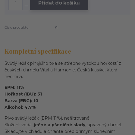
Přidat do košíku
Číslo produktu:
/1
Kompletní specifikace
Světlý ležák plnějšího těla se středně vysokou hořkostí z
českých chmelů Vital a Harmonie. Česká klasika, která
neomrzí.
EPM: 11%
Hořkost (IBU): 31
Barva (EBC): 10
Alkohol: 4,7%
Pivo světlý ležák (EPM 11%), nefiltrované.
Složení: voda,
ječné a pšeničné slady
, upravený chmel.
Skladujte v chladu a chraňte před přímým slunečním