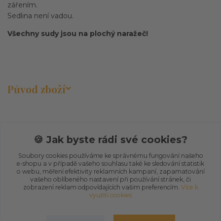
zářením.
Sedlina není vadou.
Všechny sudy jsou na plochý naražeč!
Původ zboží
🍪 Jak byste rádi své cookies?
Soubory cookies používáme ke správnému fungování našeho
Zboží zařazeno v kategoriích
e-shopu a v případě vašeho souhlasu také ke sledování statistik
o webu, měření efektivity reklamních kampaní, zapamatování
vašeho oblíbeného nastavení při používání stránek, či
E-SHOP
zobrazení reklam odpovídajících vašim preferencím.
Více k
využití cookies
Sudové pivo