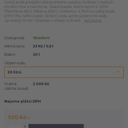
Světlý ležák plnějšího těla se středně vysokou hořkostí z českých
chmelů Vital a Harmonie. Česká klasika, která neomrzí. EPM:
11%Hořkost (IBU): 31Barva (EBC): 10Alkohol: 4,7% Pivo světlý ležák
(EPM 11%), nefiltrované. Složení: voda, ječné a pšeničné slady,
upravený chmel. Skladujte v chladu a chraňt...
celý popis
Dostupnost
Skladem
Měrná cena
23 Kč / 0,5 l
Balení
20 l
Objem sudu
Vratná
2 000 Kč
záloha za sud
Nejsme plátci DPH
920 Kč
/
ks