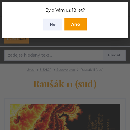
0
ks
Bylo Vám už 18 let?
0 Kč
Ano
Ne
Menu
Hledat
Úvod
E-SHOP
Sudové pivo
Raušák 11 (sud)
Raušák 11 (sud)