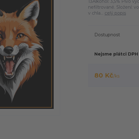
13Alkohol: 3,5% Pivo vý
nefiltrované. Složení: 
v chla...
celý popis
Dostupnost
Nejsme plátci DPH
80 Kč
/
ks