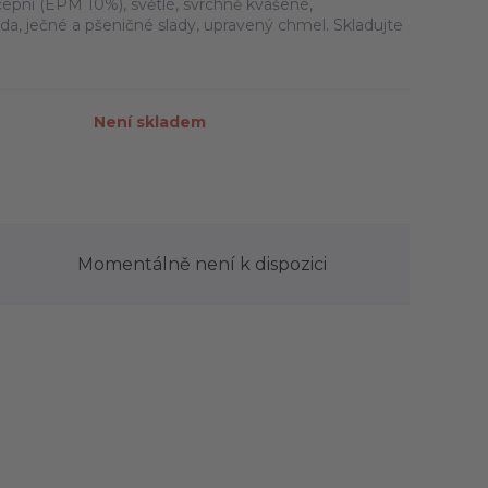
čepní (EPM 10%), světlé, svrchně kvašené,
voda, ječné a pšeničné slady, upravený chmel. Skladujte
Není skladem
Momentálně není k dispozici