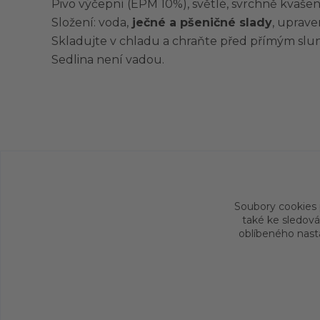
Pivo výčepní (EPM 10%), světlé, svrchně kvašené
Složení: voda,
ječné a pšeničné slady
, uprave
Skladujte v chladu a chraňte před přímým slu
Sedlina není vadou.
Původ zboží
Soubory cookies
také ke sledová
oblíbeného nasta