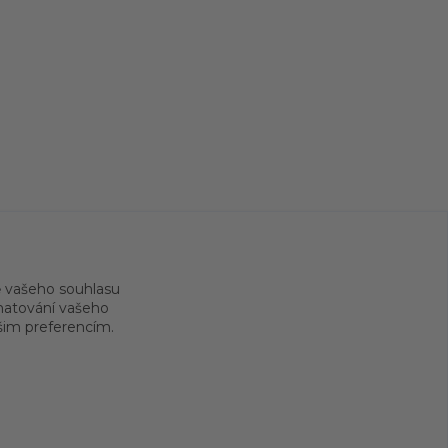
 vašeho souhlasu
amatování vašeho
ašim preferencím.