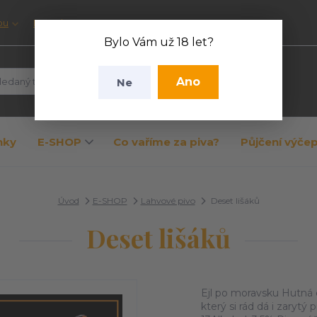
pu
Kontakty
Bylo Vám už 18 let?
Ano
Ne
Hledat
nky
E-SHOP
Co vaříme za piva?
Půjčení výče
Úvod
E-SHOP
Lahvové pivo
Deset lišáků
Deset lišáků
Ejl po moravsku Hutná d
který si rád dá i zaryt