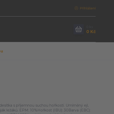
Přihlášení
0
ks
0 Kč
pu
esítka s příjemnou suchou hořkostí. Umírněný ejl,
ý piják ležáků. EPM: 10%Hořkost (IBU): 30Barva (EBC):