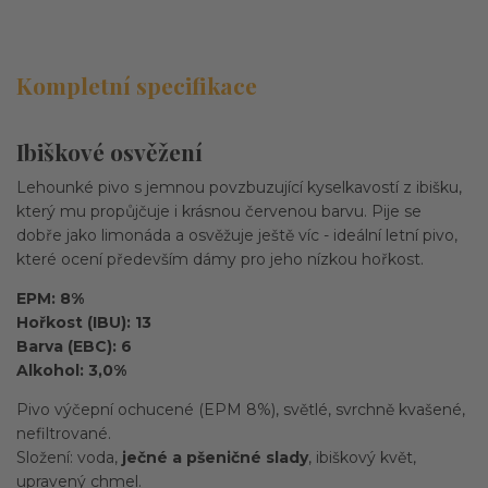
Kompletní specifikace
Ibiškové osvěžení
Lehounké pivo s jemnou povzbuzující kyselkavostí z ibišku,
který mu propůjčuje i krásnou červenou barvu. Pije se
dobře jako limonáda a osvěžuje ještě víc - ideální letní pivo,
které ocení především dámy pro jeho nízkou hořkost.
EPM: 8%
Hořkost (IBU): 13
Barva (EBC): 6
Alkohol: 3,0%
Pivo výčepní ochucené (EPM 8%), světlé, svrchně kvašené,
nefiltrované.
Složení: voda,
ječné a pšeničné slady
, ibiškový květ,
upravený chmel.