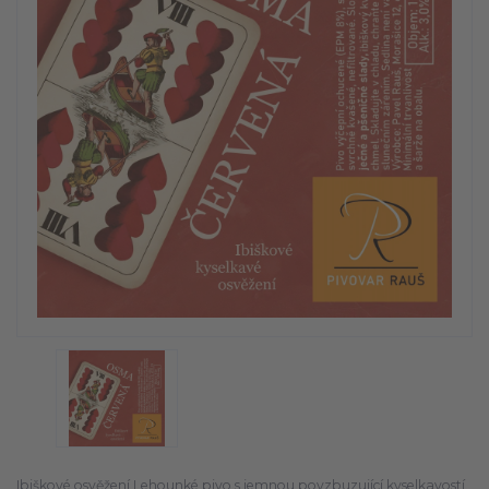
Ibiškové osvěžení Lehounké pivo s jemnou povzbuzující kyselkavostí