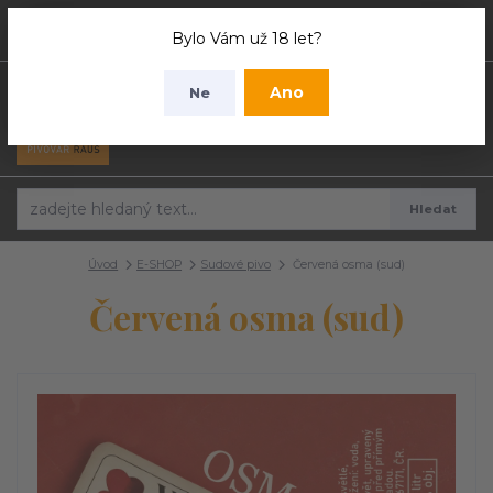
0
ks
Bylo Vám už 18 let?
0 Kč
Ano
Ne
Menu
Hledat
Úvod
E-SHOP
Sudové pivo
Červená osma (sud)
Červená osma (sud)