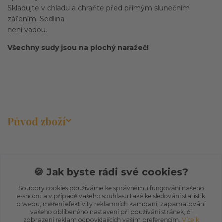
Skladujte v chladu a chraňte před přímým slunečním
zářením. Sedlina
není vadou.
Všechny sudy jsou na plochý naražeč!
Původ zboží
🍪 Jak byste rádi své cookies?
Soubory cookies používáme ke správnému fungování našeho
Zboží zařazeno v kategoriích
e-shopu a v případě vašeho souhlasu také ke sledování statistik
o webu, měření efektivity reklamních kampaní, zapamatování
vašeho oblíbeného nastavení při používání stránek, či
E-SHOP
zobrazení reklam odpovídajících vašim preferencím.
Více k