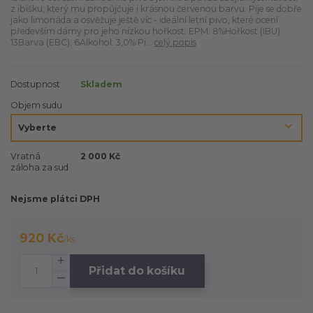
z ibišku, který mu propůjčuje i krásnou červenou barvu. Pije se dobře
jako limonáda a osvěžuje ještě víc - ideální letní pivo, které ocení
především dámy pro jeho nízkou hořkost. EPM: 8%Hořkost (IBU):
13Barva (EBC): 6Alkohol: 3,0% Pi...
celý popis
Dostupnost
Skladem
Objem sudu
Vratná
2 000 Kč
záloha za sud
Nejsme plátci DPH
920 Kč
/
ks
Přidat do košíku